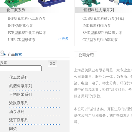
化工泵系列
氟塑料磁力泵系列
IHF型氟塑料化工离心泵
CQB型氟塑料磁力泵(衬氟)
IH不锈钢离心泵
IMD氟塑料磁力泵
FZB型氟塑料化工自吸泵
ZMD型氟塑料自吸磁力泵
更多
>>
UHB-ZK型砂浆泵
CQF型系列磁力驱动泵
产品
搜索
公司介绍
搜索
上海昌茂泵业有限公司是一家专业生
公司集销售、服务为一体，为石油、
化工泵系列
染、电镀、电子、稀土分离、环保污
氟塑料泵系列
进中的昌茂泵业，坚持“以质取胜、
不锈钢泵系列
服务周到”的宗旨。
浓浆泵系列
本公司以“诚信务实、开拓进取”的理
油泵系列
供优质的产品和服务，我们热忱欢迎
液下泵系列
导。
阀类