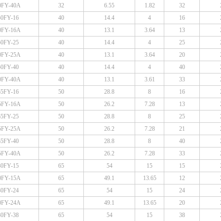
0FY-40A
32
6.55
1.82
32
50FY-16
40
14.4
4
16
0FY-16A
40
13.1
3.64
13
50FY-25
40
14.4
4
25
0FY-25A
40
13.1
3.64
20
50FY-40
40
14.4
4
40
0FY-40A
40
13.1
3.61
33
65FY-16
50
28.8
8
16
5FY-16A
50
26.2
7.28
13
65FY-25
50
28.8
8
25
5FY-25A
50
26.2
7.28
21
65FY-40
50
28.8
8
40
5FY-40A
50
26.2
7.28
33
80FY-15
65
54
15
15
0FY-15A
65
49.1
13.65
12
80FY-24
65
54
15
24
0FY-24A
65
49.1
13.65
20
80FY-38
65
54
15
38